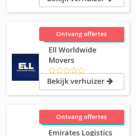
32940,, Dubai
Ell Worldwide Movers
Ontvang offertes
Ell Worldwide
Movers
Bekijk verhuizer
#206, Business Venue, Oud
Metha, Dubai
Emirates Logistics LLC
Ontvang offertes
Emirates Logistics