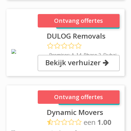
DULOG Removals
Ontvang offertes
DULOG Removals
, Premises: A-14, Phase 2, Dubai
Bekijk verhuizer
Industrial City, Near Al Maktoum
Int'l Airport,, Dubai
Dynamic Movers
Ontvang offertes
Dynamic Movers
een
1.00