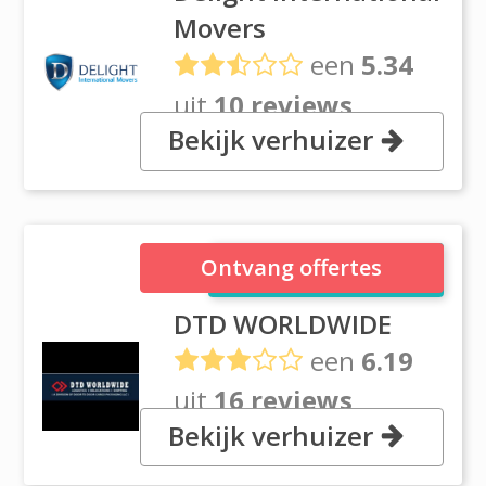
Movers
een
5.34
uit
10 reviews
Bekijk verhuizer
, Al Matloob building, Block-D
115, Dubai
DTD WORLDWIDE
Ontvang offertes
DTD WORLDWIDE
een
6.19
uit
16 reviews
Bekijk verhuizer
Sheikh Zayed Road between 3rd
& 4th Interchange, Dubai