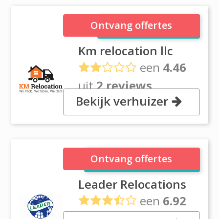
Km relocation llc
Ontvang offertes
Km relocation llc
een
4.46
uit
2 reviews
Bekijk verhuizer
Office no 109 Abdul Raheem
Building, Deira Dubai
Leader Relocations
Ontvang offertes
Leader Relocations
een
6.92
uit
103 reviews