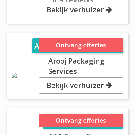
Bekijk verhuizer
405 Arab Tower, Hamdan Street
Dubai
Arooj Packaging Services
Ontvang offertes
Arooj Packaging
Services
Bekijk verhuizer
, P.O.Box: 122458, Dubai
ATA Cargo & Logistics
Ontvang offertes