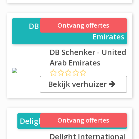
DB Schenker - United Arab
Ontvang offertes
Emirates
DB Schenker - United
Arab Emirates
Bekijk verhuizer
, Al Masood Tower, Airport Road,
Dubai
Delight International Movers
Ontvang offertes
Delight International