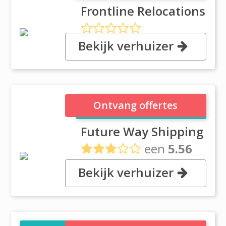
Frontline Relocations
Bekijk verhuizer
, Al Quoz Industrial Area 1, opp.
Al Shirawi Group, Dubai
Future Way Shipping
Ontvang offertes
Future Way Shipping
een
5.56
uit
10 reviews
Bekijk verhuizer
, Dubai Investment park 1, Dubai