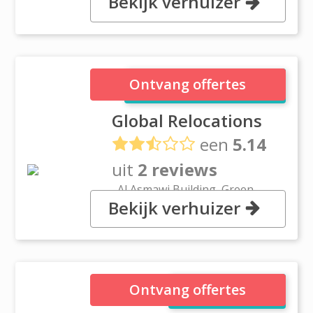
Bekijk verhuizer
Garhoud Star Building, Dubai
Global Relocations
Ontvang offertes
Global Relocations
een
5.14
uit
2 reviews
, Al Asmawi Building, Green
Bekijk verhuizer
Community Village Jebel Ali,,
Dubai
HI FI MOVERS
Ontvang offertes