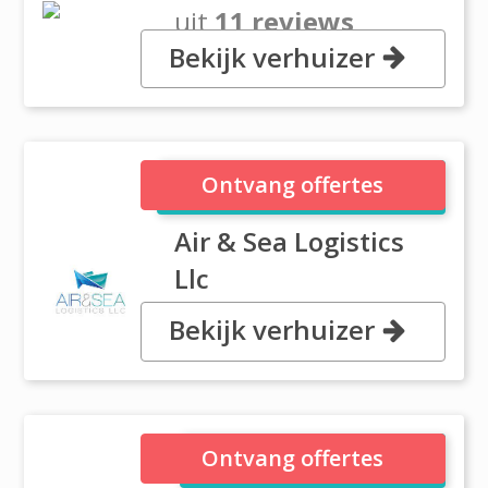
uit
11 reviews
Bekijk verhuizer
, 1905, Jumairah Business,
Centre - Bldg. 5., Dubai
Air & Sea Logistics Llc
Ontvang offertes
Air & Sea Logistics
Llc
Bekijk verhuizer
Dubai Investment Park 1, Dubai
Al Tawheed Movers
Ontvang offertes