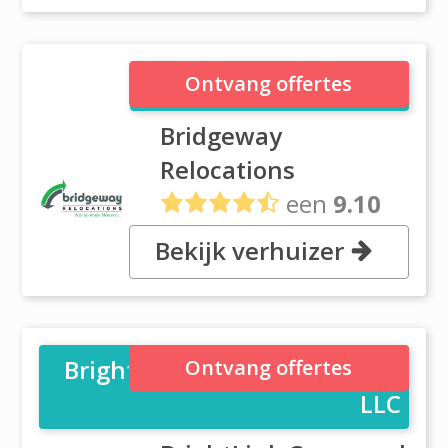
Bridgeway Relocations
Ontvang offertes
Bridgeway
Relocations
een
9.10
uit
63 reviews
Bekijk verhuizer
P.O.Box : 8109, Al Qouz Dubai
BrightLink Cargo and Movers
Ontvang offertes
LLC