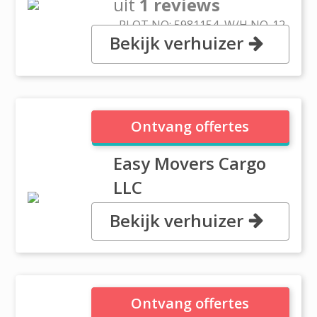
uit
1 reviews
, PLOT NO: 5981154, W/H NO-12,
Bekijk verhuizer
DUBAI INVESTMENT
PARK,PHASE-1, Dubai
Easy Movers Cargo LLC
Ontvang offertes
Easy Movers Cargo
LLC
Bekijk verhuizer
, Frij Murara Diera, Dubai
Eazy Moving & Storage
Ontvang offertes