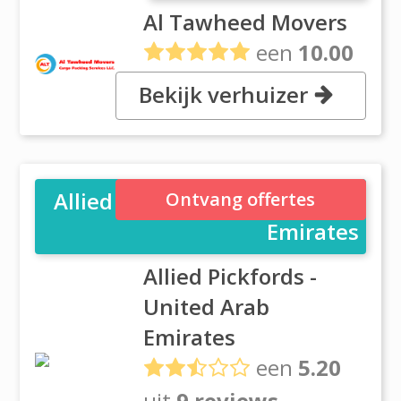
Al Tawheed Movers
een
10.00
uit
1 reviews
Bekijk verhuizer
, Deira, Dubai
Allied Pickfords - United Arab
Ontvang offertes
Emirates
Allied Pickfords -
United Arab
Emirates
een
5.20
uit
9 reviews