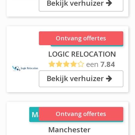
Bekijk verhuizer
, P.O.Box 16327, Dubai
LOGIC RELOCATION
Ontvang offertes
LOGIC RELOCATION
een
7.84
uit
4 reviews
Bekijk verhuizer
, Office 404, PO Box 81441, Dubai
Manchester Shipping LLC
Ontvang offertes
Manchester