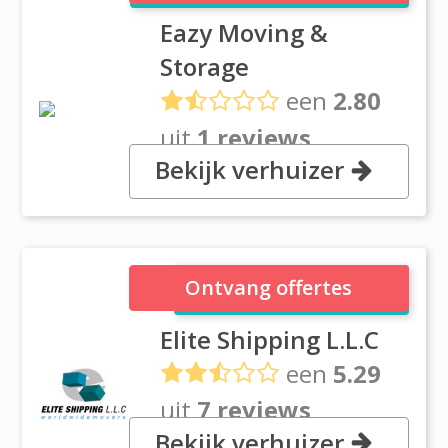
Eazy Moving &
Storage
een
2.80
uit
1 reviews
Bekijk verhuizer
, P.O.Box: 124353 Al Quoz
Industrial Area 4, Dubai
Elite Shipping L.L.C
Ontvang offertes
Elite Shipping L.L.C
een
5.29
uit
7 reviews
Bekijk verhuizer
United Arab Emirates, P.O. Box #