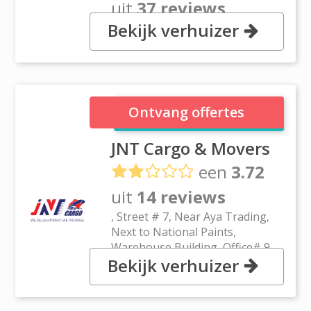
uit
37 reviews
Bekijk verhuizer
, Oud Metha Road, Room No.
515, 5th Floor, Dubai
JNT Cargo & Movers
Ontvang offertes
JNT Cargo & Movers
een
3.72
uit
14 reviews
, Street # 7, Near Aya Trading,
Next to National Paints,
Warehouse Building, Office# 9,
Bekijk verhuizer
Ground Floor, Ras Al Khor
Industrial Area 2,, Dubai