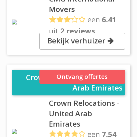
Movers
een
6.41
uit
2 reviews
Bekijk verhuizer
, Concord 2 Building office 3,
Dubai
Crown Relocations - United
Ontvang offertes
Arab Emirates
Crown Relocations -
United Arab
Emirates
een
7.54