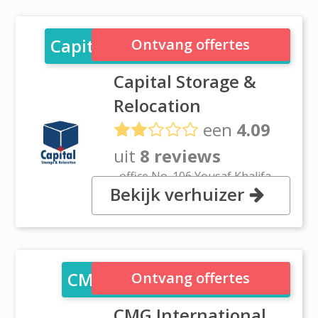
Capital Storage & Relocation
Ontvang offertes
Capital Storage &
Relocation
een
4.09
uit
8 reviews
, office No. 106 Yousaf Khalifa
Bekijk verhuizer
Muhammd Alfittai frij Almurar,
Dubai
CMG International Movers
Ontvang offertes
CMG International