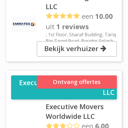
LLC
een
10.00
uit
1 reviews
, 1st Floor, Sharaf Building, Tariq
Bin Zayed Road, Besides Splash
Bekijk verhuizer
Showroom, Before Maktoum
Bridge, Karama, Dubai
Executive Movers Worldwide
Ontvang offertes
LLC
Executive Movers
Worldwide LLC
een
6.00