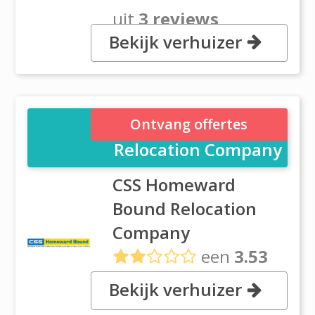
uit
3 reviews
Bekijk verhuizer
, Dutco House, Floor 3 Itihad
Road, Dubai
CSS Homeward Bound
Ontvang offertes
Relocation Company
CSS Homeward
Bound Relocation
Company
een
3.53
uit
3 reviews
Bekijk verhuizer
, Jebel Ali, Dubai