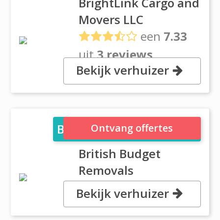
BrightLink Cargo and
Movers LLC
een
7.33
uit
3 reviews
Bekijk verhuizer
, Al Asayel Street, Business Bay,
Dubai
British Budget Removals
Ontvang offertes
British Budget
Removals
Bekijk verhuizer
, Warehouse 10, DIP, Dubai