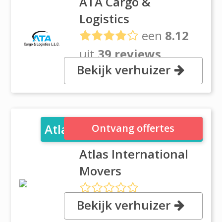
ATA Cargo &
Logistics
een
8.12
uit
39 reviews
Bekijk verhuizer
Nasir Rashil Building Al Qusais 2,
#426 Dubai
Atlas International Movers
Ontvang offertes
Atlas International
Movers
Bekijk verhuizer
, Churchil Executive Tower
Suite# 2808, Dubai