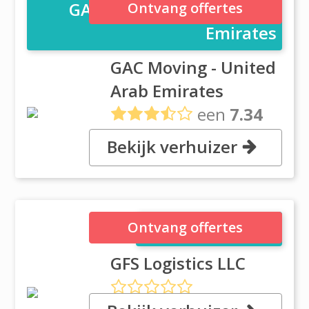
GAC Moving - United Arab
Ontvang offertes
Emirates
GAC Moving - United
Arab Emirates
een
7.34
uit
5 reviews
Bekijk verhuizer
, Jebel Ali, Dubai
GFS Logistics LLC
Ontvang offertes
GFS Logistics LLC
, Office No.118, First Floor,