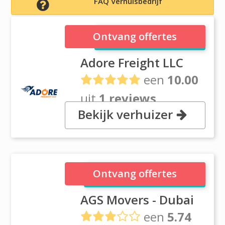
FAQ Verhuisbedrijf
Adore Freight LLC
Ontvang offertes
Adore Freight LLC
een
10.00
uit
1 reviews
Bekijk verhuizer
, Plot # 143-0, AL Quoz Industrial
Area 2, Dubai
AGS Movers - Dubai
Ontvang offertes
AGS Movers - Dubai
een
5.74