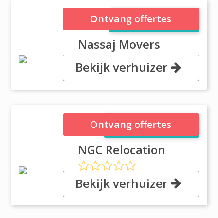
Nassaj Movers
Ontvang offertes
Nassaj Movers
Bekijk verhuizer
, PO Box 43640, Dubai
NGC Relocation
Ontvang offertes
NGC Relocation
Bekijk verhuizer
, 101.a1 Taqwa Building,Latifa
Bint Hamdan Road, Dubai