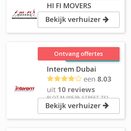
HI FI MOVERS
Bekijk verhuizer
Al Quoz Ind 4, Dubai
Interem Dubai
Ontvang offertes
Interem Dubai
een
8.03
uit
10 reviews
PLOT M-00539, STREET 732,
Bekijk verhuizer
NEAR LIPTON ROUND ABOUT
13, Jebel Dubai