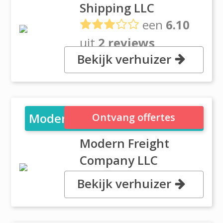
Shipping LLC
een
6.10
uit
2 reviews
Bekijk verhuizer
, S401, Plot No. S30603 Jebel Ali
Free Zone South 3, Dubai
Modern Freight Company LLC
Ontvang offertes
Modern Freight
Company LLC
Bekijk verhuizer
, Jebel Ali Free Zone, Dubai