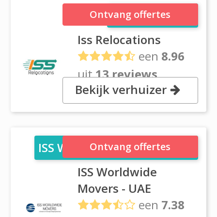
Iss Relocations
Ontvang offertes
Iss Relocations
een
8.96
uit
13 reviews
Bekijk verhuizer
10th St 2 Office Court Building,
Dubai
ISS Worldwide Movers - UAE
Ontvang offertes
ISS Worldwide
Movers - UAE
een
7.38