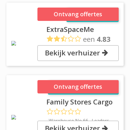
ExtraSpaceMe
Ontvang offertes
ExtraSpaceMe
een
4.83
uit
2 reviews
Bekijk verhuizer
, Warehouse 6, Street 18, Dubai
Family Stores Cargo
Ontvang offertes
Family Stores Cargo
, Warehouse No 66 , Leaders
Bekijk verhuizer
Camp Stores , Opposit Ramla