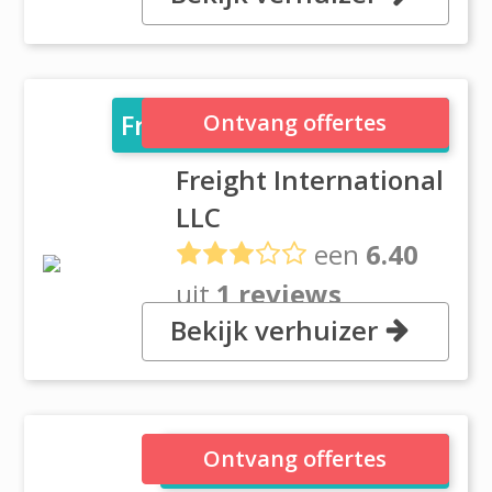
Market - DIP 1, Dubai
Freight International LLC
Ontvang offertes
Freight International
LLC
een
6.40
uit
1 reviews
Bekijk verhuizer
, Al Quoz 1, street 10, building 3,
Dubai
Frontline Relocations
Ontvang offertes