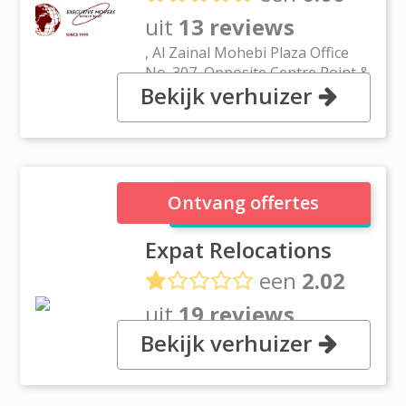
uit
13 reviews
, Al Zainal Mohebi Plaza Office
No. 307, Opposite Centre Point &
Bekijk verhuizer
BurJuman Business Centre
Karama, Dubai
Expat Relocations
Ontvang offertes
Expat Relocations
een
2.02
uit
19 reviews
Bekijk verhuizer
, Amberjem Tower, SM Office E1
3419 G, Dubai