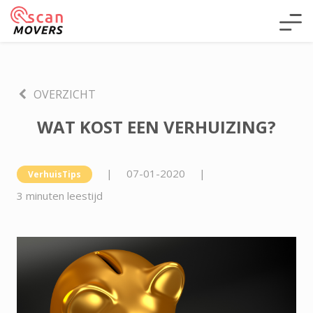
OVERZICHT
WAT KOST EEN VERHUIZING?
|
07-01-2020
|
VerhuisTips
3 minuten leestijd