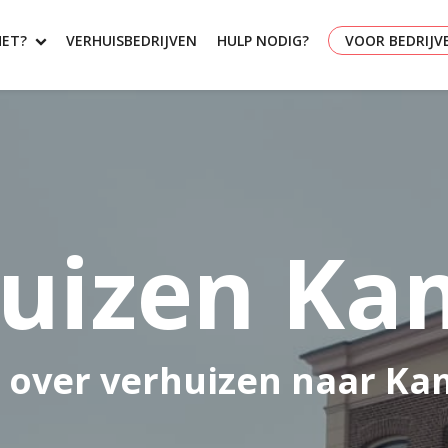
HET?
VERHUISBEDRIJVEN
HULP NODIG?
VOOR BEDRIJV
uizen K
s over verhuizen naar K