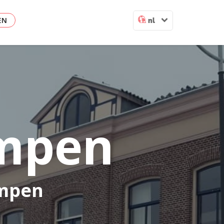
EN
nl
ampen
ampen