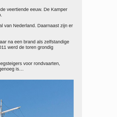
it de veertiende eeuw. De Kamper
p.
al van Nederland. Daarnaast zijn er
aar na een brand als zelfstandige
011 werd de toren grondig
nlegsteigers voor rondvaarten,
d genoeg is…