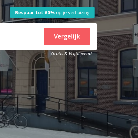
Bespaar tot
60%
op je verhuizing
Vergelijk
Gratis & Vrijblijvend