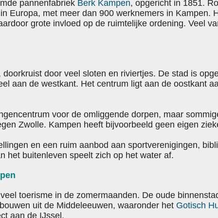
emde pannenfabriek
Berk Kampen
, opgericht in 1851.
n in Europa, met meer dan 900 werknemers in Kampen. H
aardoor grote invloed op de ruimtelijke ordening. Veel 
, doorkruist door veel sloten en riviertjes. De stad is op
el aan de westkant. Het centrum ligt aan de oostkant aan
ingencentrum voor de omliggende dorpen, maar sommige 
legen Zwolle. Kampen heeft bijvoorbeeld geen eigen ziek
llingen en een ruim aanbod aan sportverenigingen, bibl
n het buitenleven speelt zich op het water af.
mpen
veel toerisme in de zomermaanden. De oude binnenstad
ebouwen uit de Middeleeuwen, waaronder het
Gotisch Hu
ct aan de IJssel.