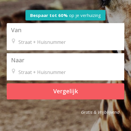
Bespaar tot
60%
op je verhuizing
Van
Naar
Vergelijk
Gratis & Vrijblijvend