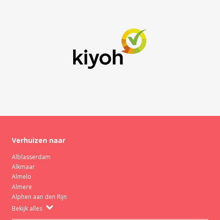
Verhuizen naar
Alblasserdam
Alkmaar
Almelo
Almere
Alphen aan den Rijn
Bekijk alles