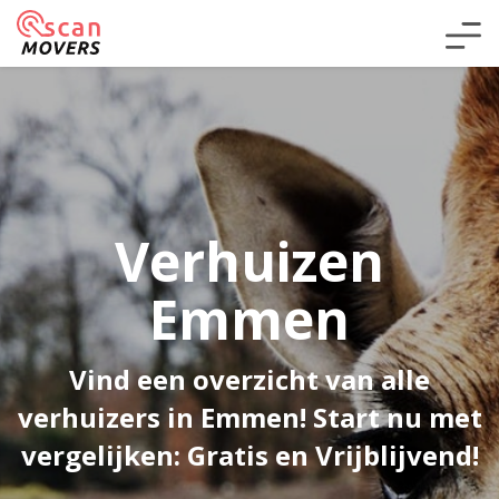
Verhuizen
Emmen
Vind een overzicht van alle
verhuizers in Emmen! Start nu met
vergelijken: Gratis en Vrijblijvend!