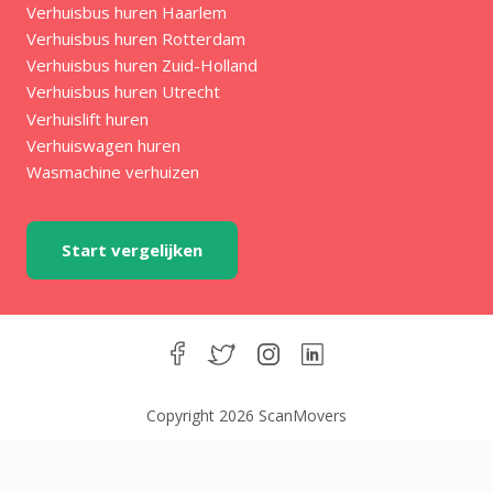
Verhuisbus huren Haarlem
Verhuisbus huren Rotterdam
Verhuisbus huren Zuid-Holland
Verhuisbus huren Utrecht
Verhuislift huren
Verhuiswagen huren
Wasmachine verhuizen
Start vergelijken
Copyright 2026 ScanMovers
Made with
❤
in Amsterdam