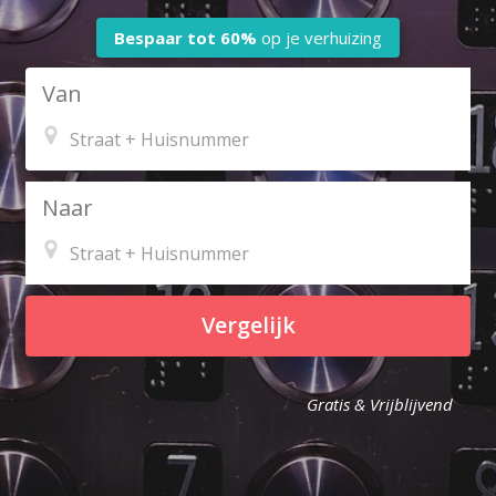
Bespaar tot
60%
op je verhuizing
Van
Naar
Vergelijk
Gratis & Vrijblijvend