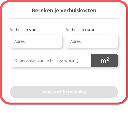
Bereken je verhuiskosten
Indicatieprijs:
€
Verhuizen
van
Verhuizen
naar
Verwachte besparing:
% =
€
Oppervlakte
Afstand
2
m
2
m
km
Vergelijk verhuisbedrijven
Maak een berekening