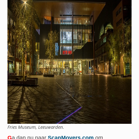
Fries Museum, Leeuwarden.
G
a dan nu naar
ScanMovers.com
om