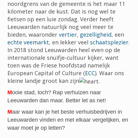
noordgrens van de gemeente is het maar 11
kilometer naar de kust. Dat is nog wel te
fietsen op een luie zondag. Verder heeft
Leeuwarden natuurlijk nog veel meer te
bieden, waaronder
vertier
,
gezelligheid
, een
echte veemarkt
, en lekker veel
schaatsplezier
.
In 2018 stond Leeuwarden heel even op de
internationale snuifje-cultuur kijker, want
toen was de Friese hoofdstad namelijk
European Capital of Culture (
ECC
). Waar ons
kleine landje groot kan zijn
.
M
ooie stad, toch? Rap verhuizen naar
Leeuwarden dan maar. Better let as net!
M
aar waar kan je het beste verhuisbedrijven in
Leeuwarden vinden en met elkaar vergelijken, en
waar moet je op letten?