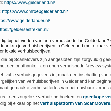
nd:
https://www.gelderland.nl/
:
https://www.omroepgelderland.nl/
tps://www.gelderlander.nl/
ttps://geldersestreken.nl/
dig bij het vinden van een verhuisbedrijf in Gelderland?
 daar kan je verhuisbedrijven in Gelderland met elkaar v
r lokale verhuisbedrijven.
n die bij ScanMovers zijn aangesloten zijn zorgvuldig ge
t een onafhankelijk en open verhuisbedrijf-review sys
l: vul je verhuisgegevens in, maak een inschatting van d
ergelijken van verhuisbedrijven in Gelderland kan begin
maat gemaakte verhuisoffertes van betrouwbare verhuize
irect een zorgeloze verhuizing boeken, en
goedkope ve
ndig bij elkaar op het
verhuisplatform van ScanMovers