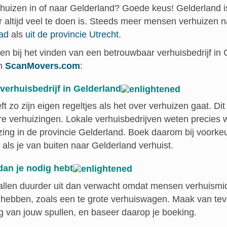
erhuizen in of naar Gelderland? Goede keus! Gelderland 
r altijd veel te doen is. Steeds meer mensen verhuizen 
tad
als
uit de provincie Utrecht
.
ten bij het vinden van een betrouwbaar verhuisbedrijf in
an
ScanMovers.com
:
 verhuisbedrijf in Gelderland
t zo zijn eigen regeltjes als het over verhuizen gaat. Dit 
ere verhuizingen. Lokale verhuisbedrijven weten precies
izing in de provincie Gelderland. Boek daarom bij voorkeu
k als je van buiten naar Gelderland verhuist.
dan je nodig hebt
allen duurder uit dan verwacht omdat mensen verhuismi
 hebben, zoals een te grote verhuiswagen. Maak van tev
ng van jouw spullen, en baseer daarop je boeking.