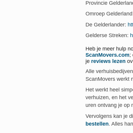
Provincie Gelderla
Omroep Gelderland
De Gelderlander:
ht
Gelderse Streken:
h
Heb je meer hulp no
ScanMovers.com
;
je
reviews lezen
ove
Alle verhuisbedijve
ScanMovers werkt me
Het werkt heel simpe
verhuizen, en het v
uren ontvang je op 
Vervolgens kan je d
bestellen
. Alles ha