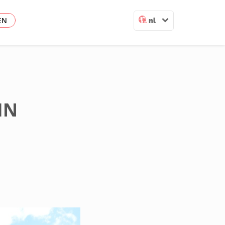
EN
nl
IN