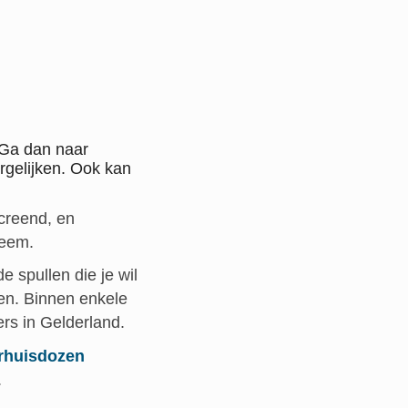
 Ga dan naar
ergelijken. Ook kan
screend, en
teem.
e spullen die je wil
nen. Binnen enkele
rs in Gelderland.
rhuisdozen
.