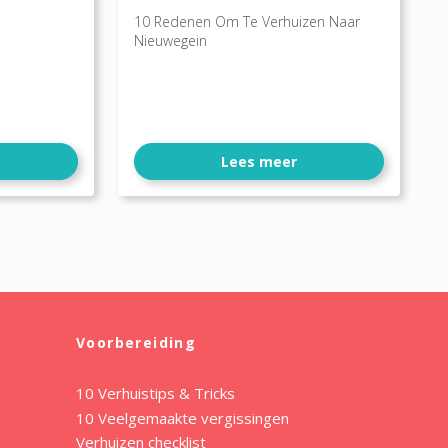
10 Redenen Om Te Verhuizen Naar
Nieuwegein
Lees meer
Voorbereiding
10 Verhuistips & Tricks
10 Veelgemaakte vergissingen
Verhuizen checklist