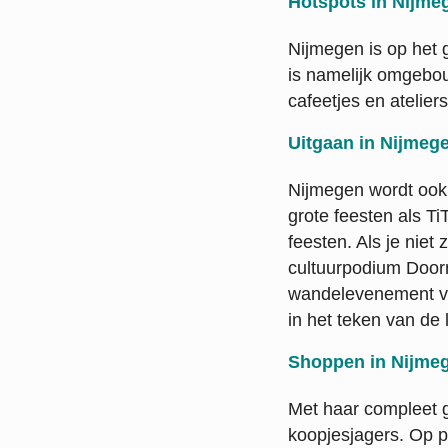
Hotspots in Nijme
Nijmegen is op het
is namelijk omgebou
cafeetjes en atelier
Uitgaan in Nijmeg
Nijmegen wordt ook 
grote feesten als Ti
feesten. Als je niet
cultuurpodium Doorn
wandelevenement va
in het teken van de 
Shoppen in Nijme
Met haar compleet g
koopjesjagers. Op pl