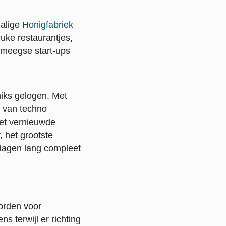
malige
Honigfabriek
euke restaurantjes,
ijmeegse start-ups
iks gelogen. Met
d van techno
eet vernieuwde
 het grootste
dagen lang compleet
orden voor
s terwijl er richting