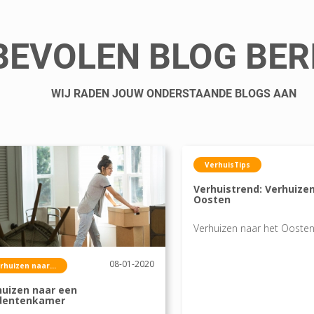
EVOLEN BLOG BER
WIJ RADEN JOUW ONDERSTAANDE BLOGS AAN
VerhuisTips
Verhuistrend: Verhuize
Oosten
Verhuizen naar het Ooste
08-01-2020
rhuizen naar...
huizen naar een
dentenkamer