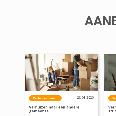
AANB
28-01-2020
Verhuizen naar...
Ve
Verhuizen naar een andere
Ver
gemeente
stu