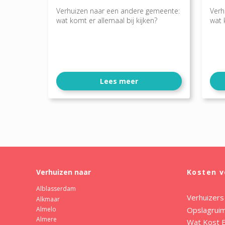
Verhuizen naar een andere gemeente:
Verh
wat komt er allemaal bij kijken?
wat 
Lees meer
Verhuizen naar
Kosten v
Alblasserdam
Verhuizers
Alkmaar
Opslagrui
Almelo
Almere
Wat Kost E