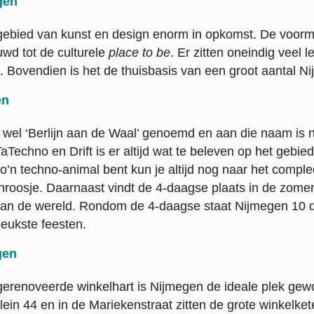
gen
 gebied van kunst en design enorm in opkomst. De voor
wd tot de culturele
place to be
. Er zitten oneindig veel l
s. Bovendien is het de thuisbasis van een groot aantal N
en
wel ‘Berlijn aan de Waal’ genoemd en aan die naam is n
TaTechno en Drift is er altijd wat te beleven op het gebie
 zo’n techno-animal bent kun je altijd nog naar het compl
roosje. Daarnaast vindt de 4-daagse plaats in de zomer,
n de wereld. Rondom de 4-daagse staat Nijmegen 10 
leukste feesten.
gen
erenoveerde winkelhart is Nijmegen de ideale plek gew
ein 44 en in de Mariekenstraat zitten de grote winkelketen