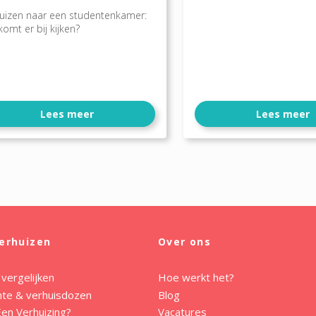
uizen naar een studentenkamer:
komt er bij kijken?
Lees meer
Lees meer
erhuizen
Over ons
 vergelijken
Hoe werkt het?
mte & verhuisdozen
Blog
en Verhuizing?
Vacatures