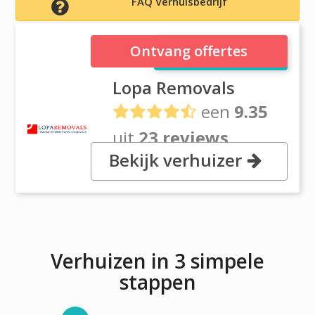
FAQ Verhuisbedrijf
Lopa Removals
Ontvang offertes
Lopa Removals
een
9.35
uit
23 reviews
Bekijk verhuizer
, 178 Crow Lane, RM7 0ES
ROMFORD
Verhuizen in 3 simpele
stappen