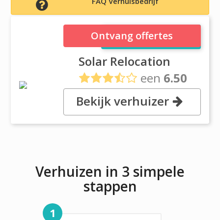
FAQ Verhuisbedrijf
Solar Relocation
Ontvang offertes
Solar Relocation
een
6.50
uit
6 reviews
Bekijk verhuizer
, Romero 1425, 1203 Polanco
Verhuizen in 3 simpele
stappen
1