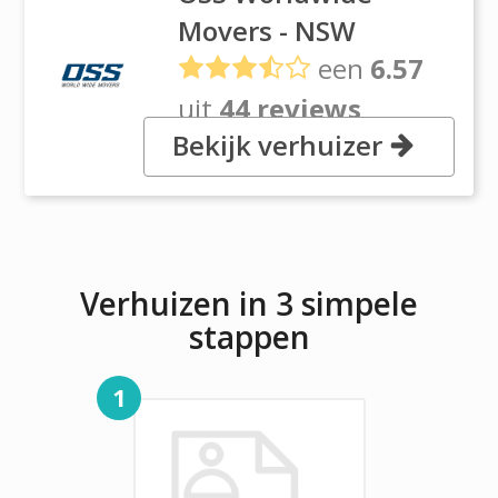
Movers - NSW
een
6.57
uit
44 reviews
Bekijk verhuizer
, 30 Gaine Road, 3175
Dandenong, Vic
Verhuizen in 3 simpele
stappen
1