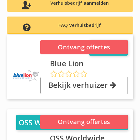
Verhuisbedrijf aanmelden
FAQ Verhuisbedrijf
Blue Lion
Ontvang offertes
Blue Lion
Bekijk verhuizer
, 182 ? 184 Hammond Road, 3175
Dandenong, Vic
OSS Worldwide Movers - NSW
Ontvang offertes
OSS Worldwide