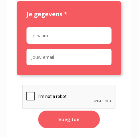
Je gegevens
*
Voeg toe