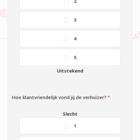
2
3
4
5
Uitstekend
Hoe klantvriendelijk vond jij de verhuizer?
*
Slecht
1