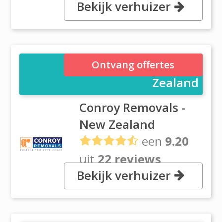
Bekijk verhuizer
PO BOX 13699, Onehunga, 1643
Auckland
Conroy Removals - New
Ontvang offertes
Zealand
Conroy Removals -
New Zealand
een
9.20
uit
22 reviews
Bekijk verhuizer
7 Airpark Drive, Mangere, 2022
Auckland