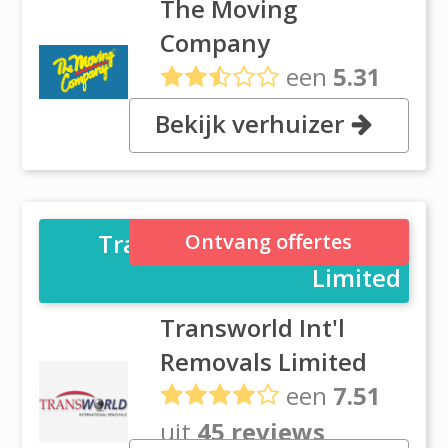
The Moving
Company
een
5.31
uit
8 reviews
Bekijk verhuizer
41 Pavilion Drive, 2022 Auckland
Transworld Int'l Removals
Ontvang offertes
Limited
Transworld Int'l
Removals Limited
een
7.51
uit
45 reviews