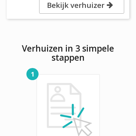
Bekijk verhuizer
7-9 Civil Place Rosedale, 0632
Auckland
Verhuizen in 3 simpele
stappen
1