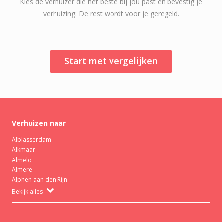
Kies de verhuizer die het beste bij jou past en bevestig je
verhuizing. De rest wordt voor je geregeld.
Start met vergelijken
Verhuizen naar
Alblasserdam
Alkmaar
Almelo
Almere
Alphen aan den Rijn
Bekijk alles