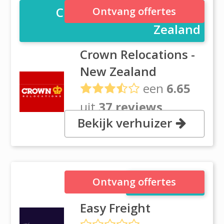
Crown Relocations - New
Ontvang offertes
Zealand
Crown Relocations -
New Zealand
een
6.65
uit
37 reviews
Bekijk verhuizer
200 bushroad, Albany, 0632
Auckland
Easy Freight
Ontvang offertes
Easy Freight