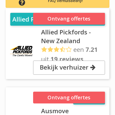
FAQ Verhuisbedrijf
Allied Pickfords - New Zealand
Ontvang offertes
Allied Pickfords -
New Zealand
een
7.21
uit
19 reviews
Bekijk verhuizer
8 Lockhart Place, Mt Wellington,
1006 Auckland
Ausmove
Ontvang offertes
Ausmove