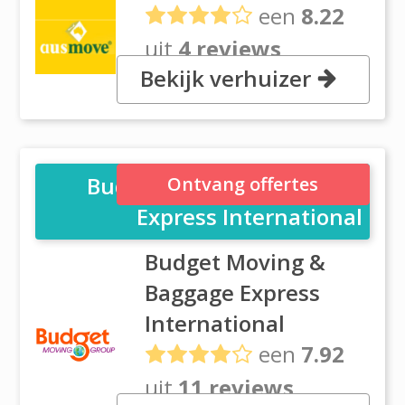
een
8.22
uit
4 reviews
Bekijk verhuizer
41 Pavilion Drive, Airport Oaks,
2150 Auckland
Budget Moving & Baggage
Ontvang offertes
Express International
Budget Moving &
Baggage Express
International
een
7.92
uit
11 reviews