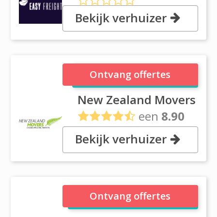
Bekijk verhuizer
597 Rosebank Rd, Avondale,
1026 Auckland
New Zealand Movers
Ontvang offertes
New Zealand Movers
een
8.90
uit
10 reviews
Bekijk verhuizer
41 Pavillion Drive, 2150 Auckland
The Moving Company
Ontvang offertes