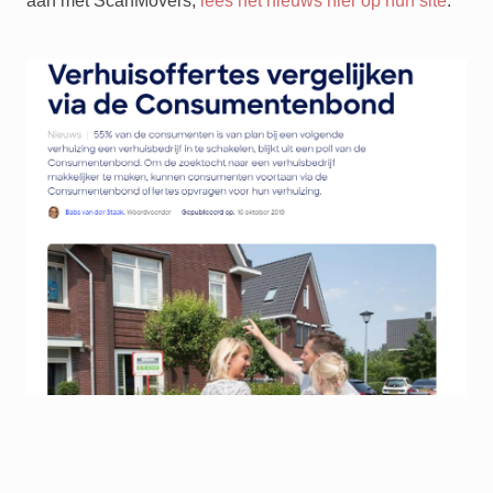
aan met ScanMovers,
lees het nieuws hier op hun site
.