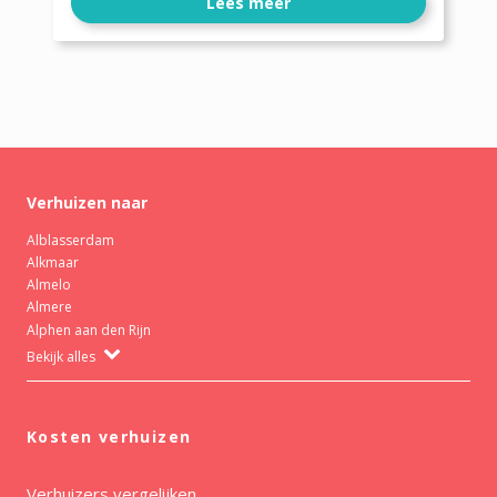
Lees meer
Verhuizen naar
Alblasserdam
Alkmaar
Almelo
Almere
Alphen aan den Rijn
Bekijk alles
Kosten verhuizen
Verhuizers vergelijken