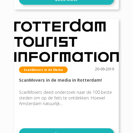
20-09-2019
ScanMovers in de Media
ScanMovers in de media in Rotterdam!
ScanMovers deed onderzoek naar de 100 beste
steden om op de fiets te ontdekken. Hoewel
Amsterdam natuurlijk...