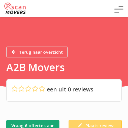
Terug naar overzicht
A2B Movers
een
uit
0
reviews
Vraag 6 offertes aan
Plaats review