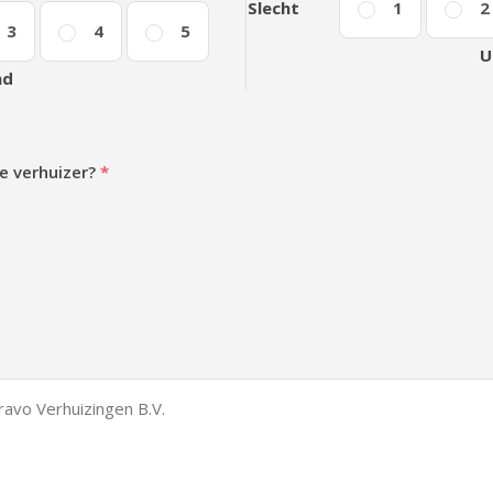
Slecht
1
2
3
4
5
U
nd
e verhuizer?
*