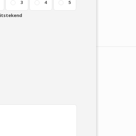
3
4
5
itstekend