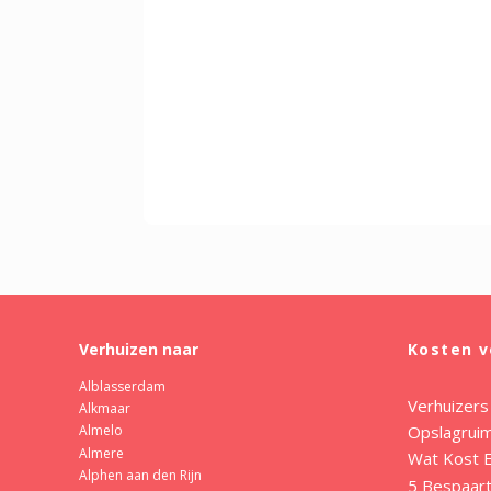
Verhuizen naar
Kosten v
Alblasserdam
Verhuizers
Alkmaar
Opslagrui
Almelo
Almere
Wat Kost E
Alphen aan den Rijn
5 Bespaart