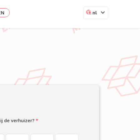
EN
nl
jij de verhuizer?
*