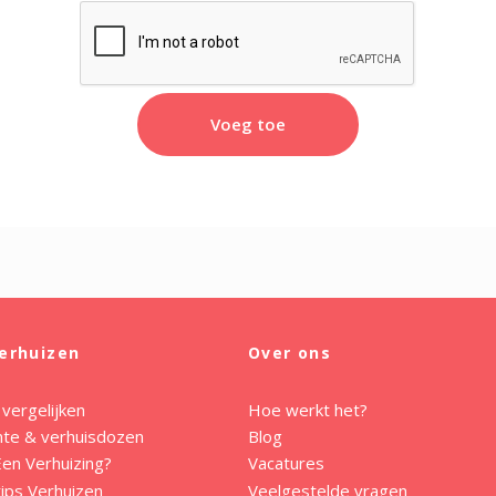
Voeg toe
erhuizen
Over ons
 vergelijken
Hoe werkt het?
mte & verhuisdozen
Blog
en Verhuizing?
Vacatures
ips Verhuizen
Veelgestelde vragen