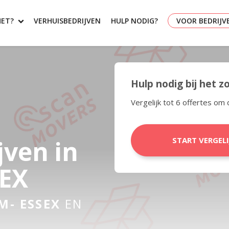
HET?
VERHUISBEDRIJVEN
HULP NODIG?
VOOR BEDRIJV
Hulp nodig bij het 
Vergelijk tot 6 offertes om 
jven in
START VERGEL
EX
M- ESSEX
EN