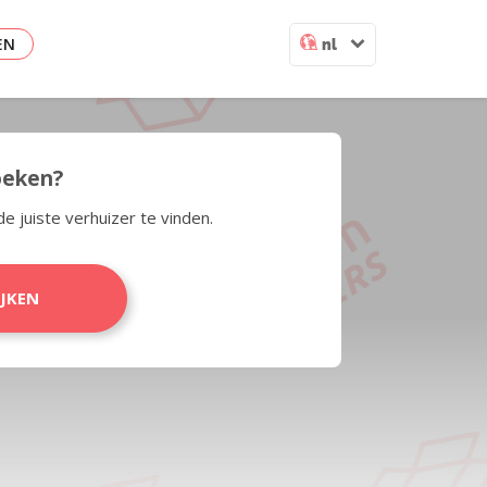
EN
nl
zoeken?
de juiste verhuizer te vinden.
IJKEN