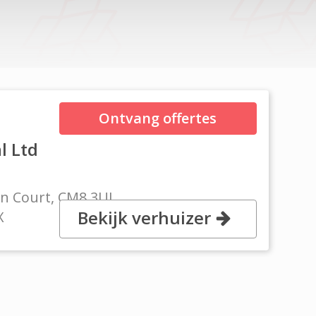
Ontvang offertes
n
l Ltd
on Court, CM8 3UJ
Bekijk verhuizer
X