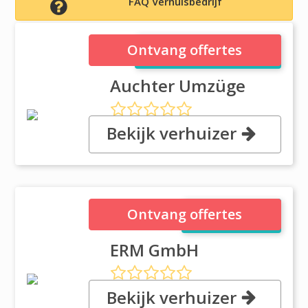
FAQ Verhuisbedrijf
Auchter Umzüge
Ontvang offertes
Auchter Umzüge
Bekijk verhuizer
, Krautgartenstrasse 34, 5205
Wiesbaden
ERM GmbH
Ontvang offertes
ERM GmbH
Bekijk verhuizer
, Wiesbaden Parkstr 59 Untere