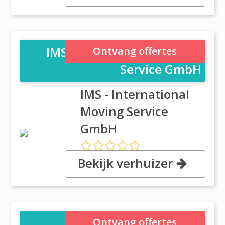
Albrecht Str 8, 65013 Wiesbaden
IMS - International Moving
Ontvang offertes
Service GmbH
IMS - International
Moving Service
GmbH
Bekijk verhuizer
, Lorenz-Schott-Str.5, 55252
Wiesbaden
MTL (Moving Transport
Ontvang offertes