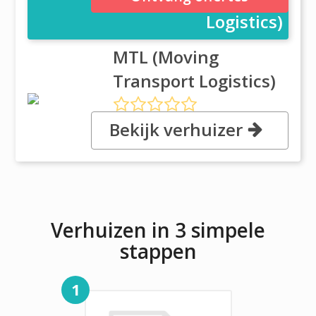
Logistics)
MTL (Moving
Transport Logistics)
Bekijk verhuizer
, Webergasse 18, 65183
Wiesbaden
Verhuizen in 3 simpele
stappen
1