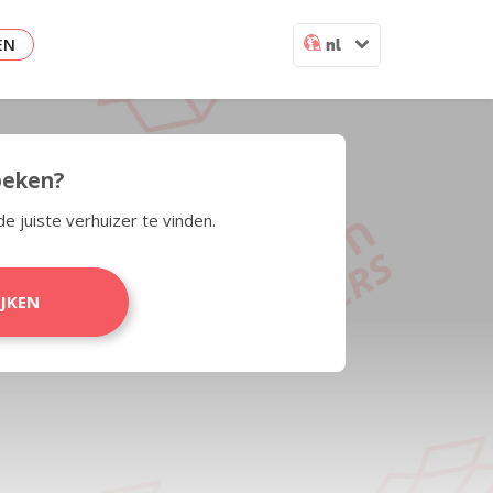
EN
nl
zoeken?
de juiste verhuizer te vinden.
IJKEN