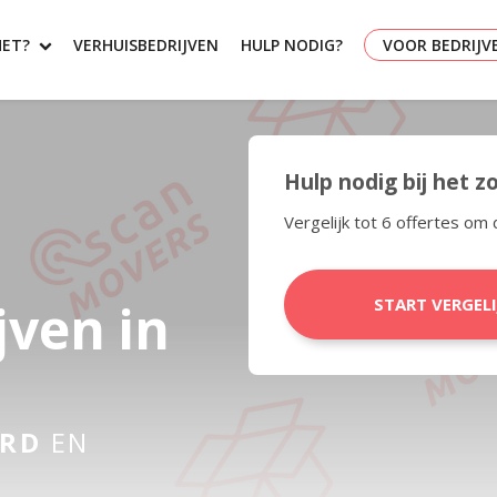
HET?
VERHUISBEDRIJVEN
HULP NODIG?
VOOR BEDRIJV
Hulp nodig bij het 
Vergelijk tot 6 offertes om 
jven in
START VERGEL
RD
EN