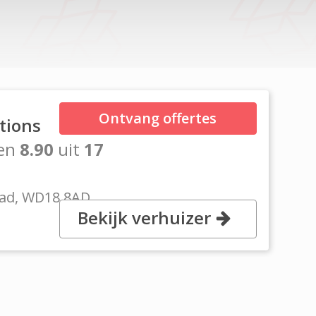
Ontvang offertes
tions
en
8.90
uit
17
oad, WD18 8AD
Bekijk verhuizer