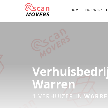
HOME
HOE WERKT 
Verhuisbedri
Warren
1
VERHUIZER IN
WARR