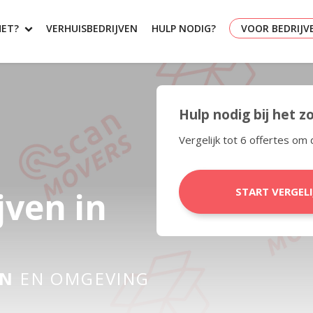
HET?
VERHUISBEDRIJVEN
HULP NODIG?
VOOR BEDRIJV
Hulp nodig bij het 
Vergelijk tot 6 offertes om 
jven in
START VERGEL
EN
EN OMGEVING