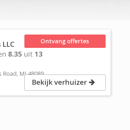
Ontvang offertes
s LLC
en
8.35
uit
13
 Road, MI 48089
Bekijk verhuizer