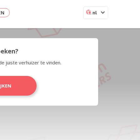
EN
nl
zoeken?
de juiste verhuizer te vinden.
IJKEN