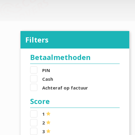
Filters
Betaalmethoden
PIN
Cash
Achteraf op factuur
Score
1
2
3