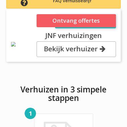
FAQ Verhuisbedrijf
JNF verhuizingen
Ontvang offertes
JNF verhuizingen
Bekijk verhuizer
, Vijzelweg 6, 5145 NK Waalwijk
Verhuizen in 3 simpele
stappen
1