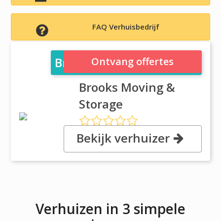
FAQ Verhuisbedrijf
Brooks Moving & Storage
Ontvang offertes
Brooks Moving &
Storage
Bekijk verhuizer
1378 London Bridge Rd, VA
23453 Virginia Beach
Verhuizen in 3 simpele