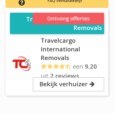
FAQ Verhuisbedrijf
Travelcargo International
Ontvang offertes
Removals
Travelcargo
International
Removals
een
9.20
uit
2 reviews
Bekijk verhuizer
Koivelehdontie 12, FI-01510
Vantaa