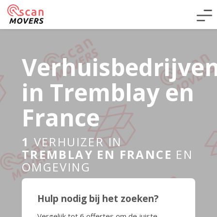
Verhuisbedrijve
in Tremblay en
France
1
VERHUIZER IN
TREMBLAY EN FRANCE
EN
OMGEVING
Hulp nodig bij het zoeken?
Vergelijk tot 6 offertes om de juiste