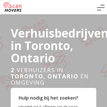
Verhuisbedrijve
in Toronto,
Ontario
2
VERHUIZERS IN
TORONTO, ONTARIO
EN
OMGEVING
Hulp nodig bij het zoeken?
Vergelijk tot 6 offertes om de juiste