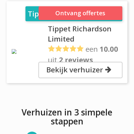
Tippet Richardson Limited
Ontvang offertes
Tippet Richardson
Limited
een
10.00
uit
2 reviews
Bekijk verhuizer
, 25 Metropolitan Road, M1R 2T5
Toronto, Ontario
Verhuizen in 3 simpele
stappen