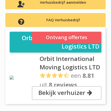
Verhuisbedrijf aanmelden
FAQ Verhuisbedrijf
Orbit International Moving
Ontvang offertes
Logistics LTD
Orbit International
Moving Logistics LTD
een
8.81
uit
8 reviews
Bekijk verhuizer
, 212 Dolomite Drive, M3J 2N2
Toronto, Ontario