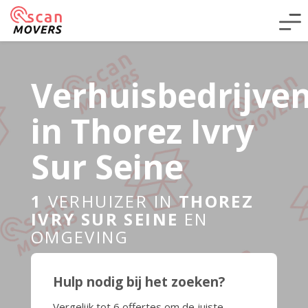
Verhuisbedrijve
in Thorez Ivry
Sur Seine
1
VERHUIZER IN
THOREZ
IVRY SUR SEINE
EN
OMGEVING
Hulp nodig bij het zoeken?
Vergelijk tot 6 offertes om de juiste