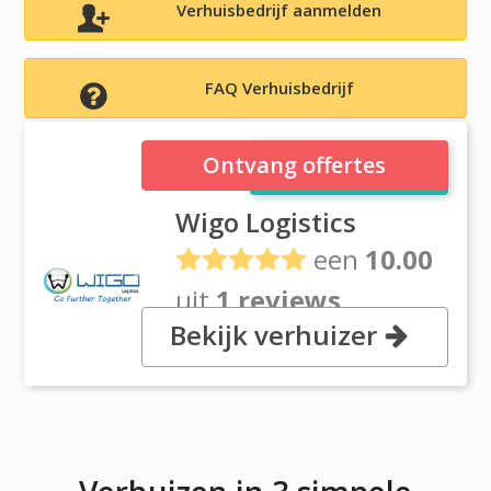
Verhuisbedrijf aanmelden
FAQ Verhuisbedrijf
Wigo Logistics
Ontvang offertes
Wigo Logistics
een
10.00
uit
1 reviews
Bekijk verhuizer
, 12, Avenue Maurice, 94200
Thorez Ivry Sur Seine