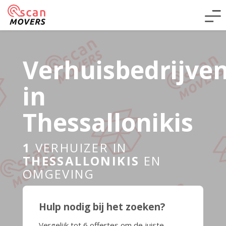
Verhuisbedrijve
in
Thessallonikis
1
VERHUIZER IN
THESSALLONIKIS
EN
OMGEVING
Hulp nodig bij het zoeken?
Vergelijk tot 6 offertes om de juiste