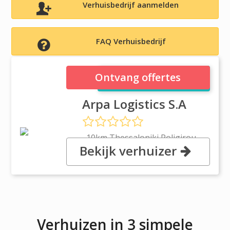
Verhuisbedrijf aanmelden
FAQ Verhuisbedrijf
Arpa Logistics S.A
Ontvang offertes
Arpa Logistics S.A
, 10km Thessaloniki Poligirou -
Bekijk verhuizer
Thermis Thessalonikis, 57001
Thessallonikis
Verhuizen in 3 simpele