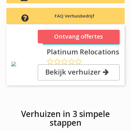
FAQ Verhuisbedrijf
Platinum Relocations
Ontvang offertes
Platinum Relocations
Bekijk verhuizer
, 5503 Pioneer Park Blvd, 33634
Tampa, Florida
Verhuizen in 3 simpele
stappen