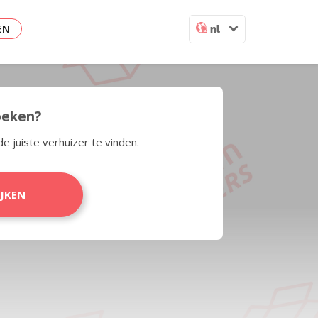
EN
nl
zoeken?
de juiste verhuizer te vinden.
IJKEN