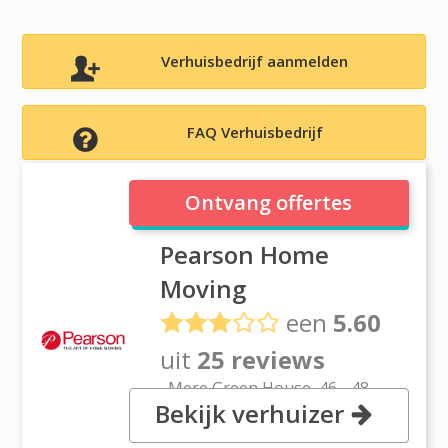
Verhuisbedrijf aanmelden
FAQ Verhuisbedrijf
Pearson Home Moving
Ontvang offertes
Pearson Home
Moving
een
5.60
uit
25 reviews
, Mere Green House, 46 - 48
Bekijk verhuizer
Mere Green, B755BT Sutton
Coldfield, West Midlands