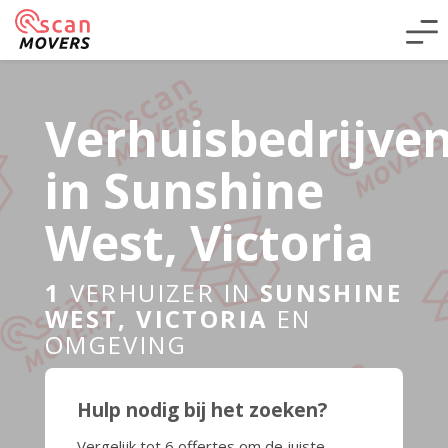
Verhuisbedrijve
in Sunshine
West, Victoria
1
VERHUIZER IN
SUNSHINE
WEST, VICTORIA
EN
OMGEVING
Hulp nodig bij het zoeken?
Vergelijk tot 6 offertes om de juiste