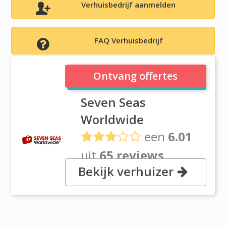
Verhuisbedrijf aanmelden
FAQ Verhuisbedrijf
Seven Seas Worldwide
Ontvang offertes
Seven Seas
Worldwide
een
6.01
uit
65 reviews
Bekijk verhuizer
, 38 Venture Drive, Sunshine
West, Victoria