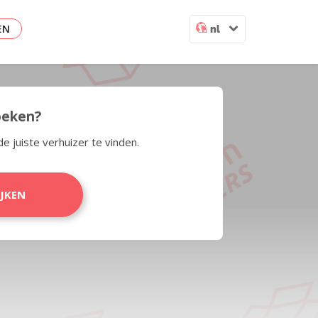
EN
nl
zoeken?
de juiste verhuizer te vinden.
IJKEN