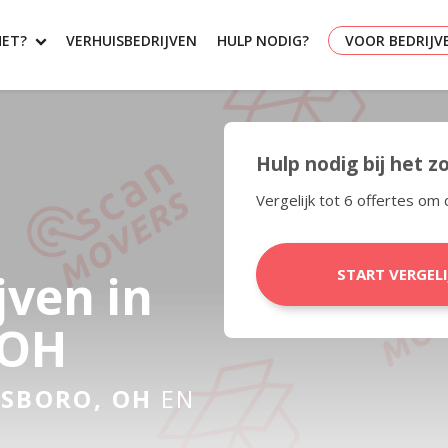
HET?
VERHUISBEDRIJVEN
HULP NODIG?
VOOR BEDRIJV
Hulp nodig bij het 
Vergelijk tot 6 offertes om 
jven in
START VERGEL
 OH
TSBORO, OH
EN