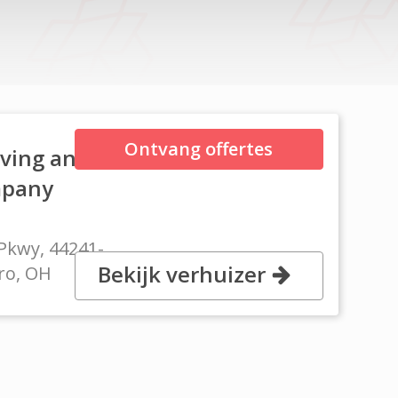
Ontvang offertes
ving and
mpany
 Pkwy, 44241-
Bekijk verhuizer
ro, OH