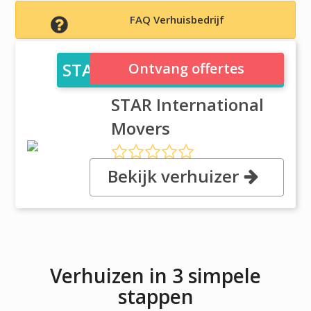
FAQ Verhuisbedrijf
STAR International Movers
Ontvang offertes
STAR International
Movers
Bekijk verhuizer
, 21598 Atlantic Blvd #100, 20166
Sterling, VA
Verhuizen in 3 simpele
stappen