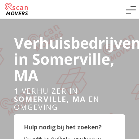
Verhuisbedrijve
in Somerville,
MA
1
VERHUIZER IN
SOMERVILLE, MA
EN
OMGEVING
Hulp nodig bij het zoeken?
Vergelijk tot 6 offertes om de juiste