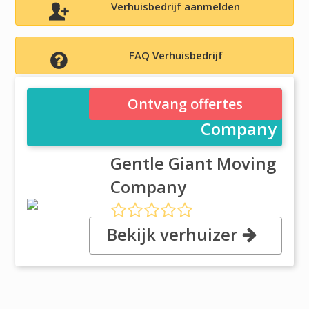
Verhuisbedrijf aanmelden
FAQ Verhuisbedrijf
Gentle Giant Moving
Ontvang offertes
Company
Gentle Giant Moving
Company
Bekijk verhuizer
, 29 Harding Street, 2143
Somerville, MA