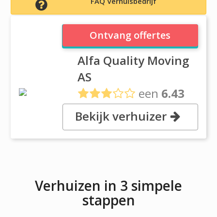
FAQ Verhuisbedrijf
Alfa Quality Moving AS
Ontvang offertes
Alfa Quality Moving
AS
een
6.43
uit
3 reviews
Bekijk verhuizer
, P.O.Box 1355, 1401 Ski/ Oslo
Verhuizen in 3 simpele
stappen