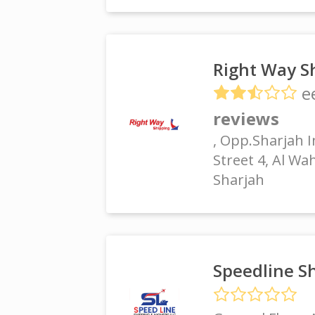
Right Way S
e
reviews
, Opp.Sharjah I
Street 4, Al Wa
Sharjah
Speedline S