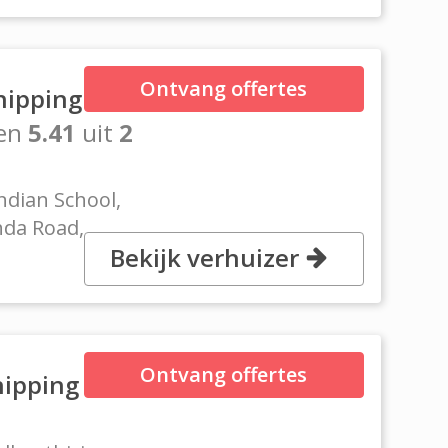
Ontvang offertes
hipping
en
5.41
uit
2
ndian School,
hda Road,
Bekijk verhuizer
Ontvang offertes
hipping