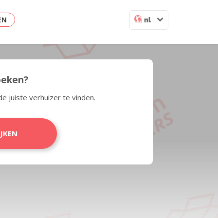
EN
nl
zoeken?
de juiste verhuizer te vinden.
IJKEN