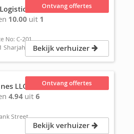
Ontvang offertes
Logistics
en
10.00
uit
1
e No: C-201,
Bekijk verhuizer
1 Sharjah
Ontvang offertes
ines LLC
en
4.94
uit
6
ank Street,
Bekijk verhuizer