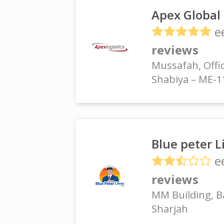
Apex Global 
e
reviews
Mussafah, Offic
Shabiya – ME-1
Blue peter L
e
reviews
MM Building, B
Sharjah