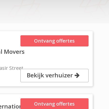
Ontvang offertes
N
al Movers
asir Street,
Bekijk verhuizer
Ontvang offertes
ernational