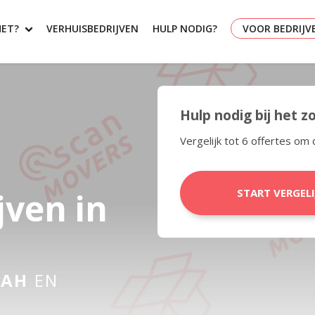
HET?
VERHUISBEDRIJVEN
HULP NODIG?
VOOR BEDRIJV
Hulp nodig bij het 
Vergelijk tot 6 offertes om 
jven in
START VERGEL
JAH
EN