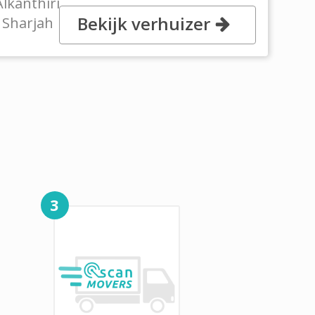
lkanthiri
Bekijk verhuizer
 Sharjah
3