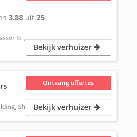
en
3.88
uit
25
asser St.,
Bekijk verhuizer
Ontvang offertes
rs
Bekijk verhuizer
lding, Sharjah