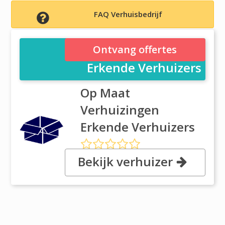
FAQ Verhuisbedrijf
Op Maat Verhuizingen
Ontvang offertes
Erkende Verhuizers
Op Maat
Verhuizingen
Erkende Verhuizers
Bekijk verhuizer
Parallelweg 2, 4209AA
Schelluinen