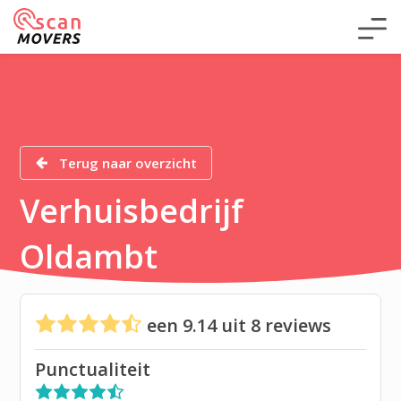
Terug naar overzicht
Verhuisbedrijf
Oldambt
een
9.14
uit
8
reviews
Punctualiteit