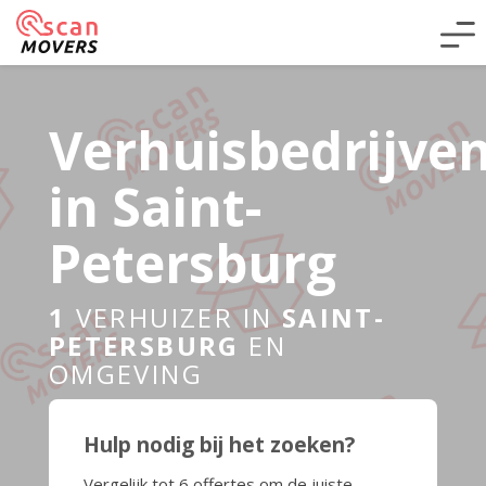
Verhuisbedrijve
in Saint-
Petersburg
1
VERHUIZER IN
SAINT-
PETERSBURG
EN
OMGEVING
Hulp nodig bij het zoeken?
Vergelijk tot 6 offertes om de juiste