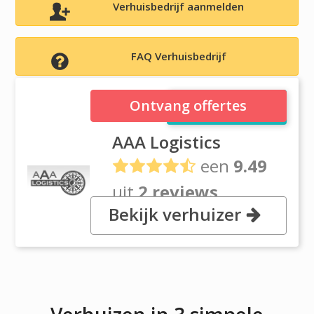
Verhuisbedrijf aanmelden
FAQ Verhuisbedrijf
AAA Logistics
Ontvang offertes
AAA Logistics
een
9.49
uit
2 reviews
Bekijk verhuizer
, Sofiyskaya str, 6, 192236 Saint-
Petersburg