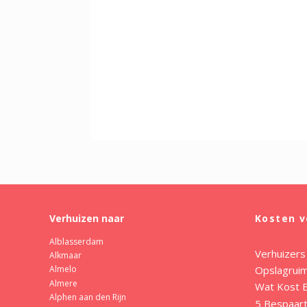
Verhuizen naar
Kosten v
Alblasserdam
Verhuizers
Alkmaar
Opslagrui
Almelo
Almere
Wat Kost E
Alphen aan den Rijn
5 Bespaart