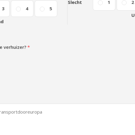
Slecht
1
2
3
4
5
U
nd
e verhuizer?
*