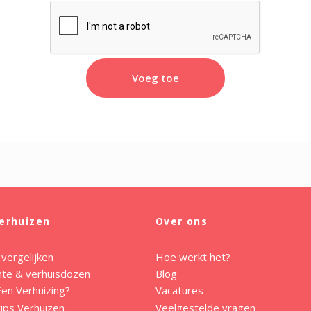
Voeg toe
erhuizen
Over ons
 vergelijken
Hoe werkt het?
mte & verhuisdozen
Blog
en Verhuizing?
Vacatures
ips Verhuizen
Veelgestelde vragen