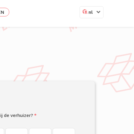
EN
nl
jij de verhuizer?
*