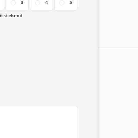
3
4
5
itstekend