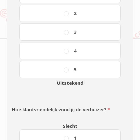
2
3
4
5
Uitstekend
Hoe klantvriendelijk vond jij de verhuizer?
*
Slecht
1