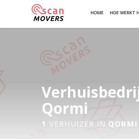
HOME
HOE WERKT 
Verhuisbedri
Qormi
1
VERHUIZER IN
QORMI