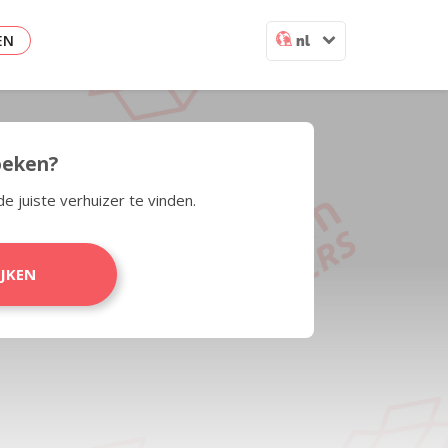
EN
nl
zoeken?
de juiste verhuizer te vinden.
IJKEN