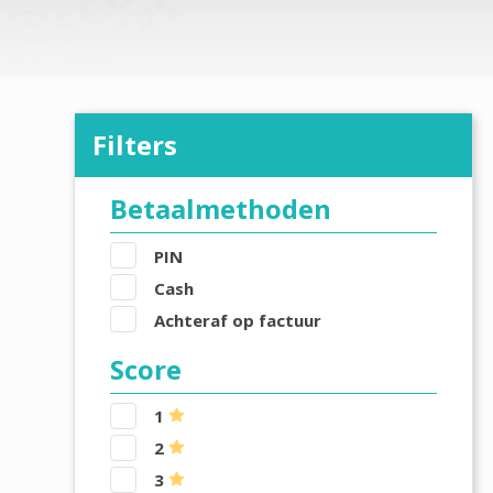
Filters
Betaalmethoden
PIN
Cash
Achteraf op factuur
Score
1
2
3