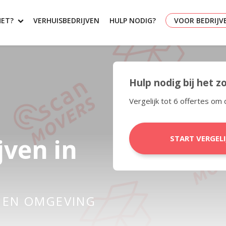
HET?
VERHUISBEDRIJVEN
HULP NODIG?
VOOR BEDRIJV
Hulp nodig bij het 
Vergelijk tot 6 offertes om 
jven in
START VERGEL
EN OMGEVING