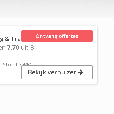
Ontvang offertes
g & Transport
en
7.70
uit
3
a Street, QRM
Bekijk verhuizer