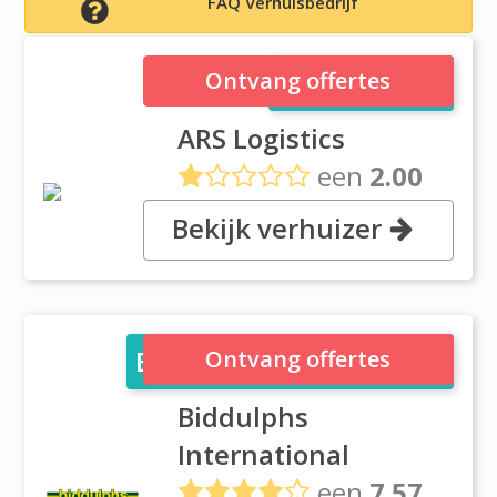
FAQ Verhuisbedrijf
ARS Logistics
Ontvang offertes
ARS Logistics
een
2.00
uit
5 reviews
Bekijk verhuizer
, 9 Mounjoy St., 1609 Pretoria
Biddulphs International
Ontvang offertes
Biddulphs
International
een
7.57