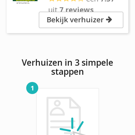
uit
7 reviews
Bekijk verhuizer
189 Rooiberg Street, N4
Gateway, 184 Pretoria
Verhuizen in 3 simpele
stappen
1