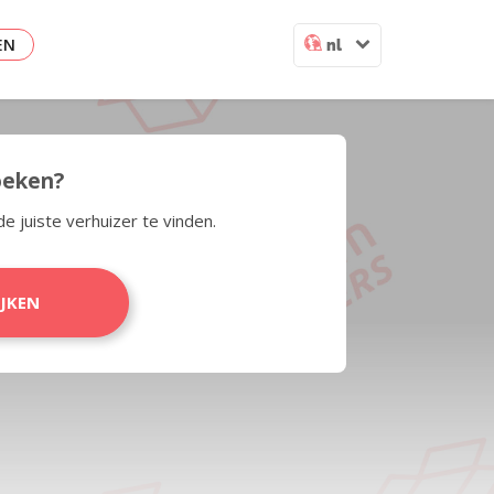
EN
nl
zoeken?
de juiste verhuizer te vinden.
IJKEN