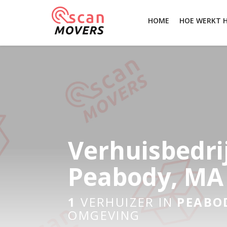
HOME
HOE WERKT 
Verhuisbedri
Peabody, MA
1
VERHUIZER IN
PEABO
OMGEVING