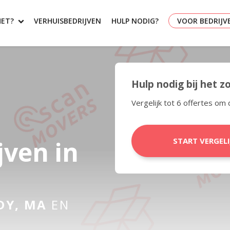
HET?
VERHUISBEDRIJVEN
HULP NODIG?
VOOR BEDRIJV
Hulp nodig bij het 
Vergelijk tot 6 offertes om 
jven in
START VERGEL
DY, MA
EN