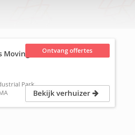
Ontvang offertes
s Moving and
ustrial Park,
Bekijk verhuizer
 MA