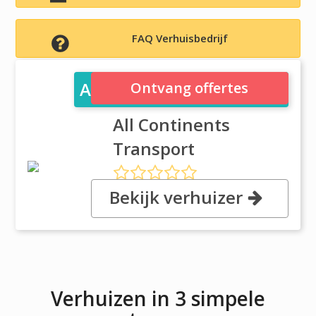
FAQ Verhuisbedrijf
All Continents Transport
Ontvang offertes
All Continents
Transport
Bekijk verhuizer
, 2370 Walkley Road, K1G 4H9
OTTAWA, ON
Verhuizen in 3 simpele