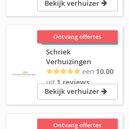
Bekijk verhuizer
Wielestein 11, 4901CS
Oosterhout
Schriek Verhuizingen
Ontvang offertes
Schriek
Verhuizingen
een
10.00
uit
1 reviews
Bekijk verhuizer
, Souvereinstraat 13 B, 4903 RH
Oosterhout
Verhuisbedrijf Beter
Ontvang offertes