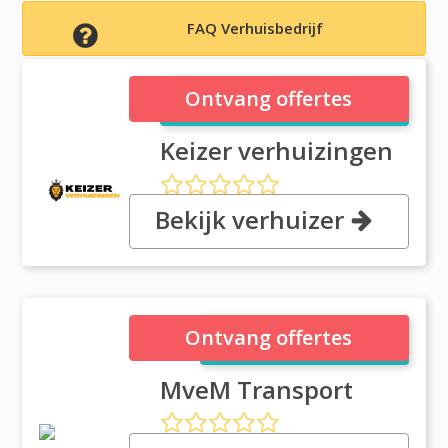
FAQ Verhuisbedrijf
Keizer verhuizingen
Ontvang offertes
Keizer verhuizingen
Bekijk verhuizer
Oosterbeemd 29, 4907EH
Oosterhout
MveM Transport
Ontvang offertes
MveM Transport