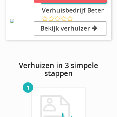
Verhuisbedrijf Beter
Bekijk verhuizer
Sint Antoniusstraat 49 C, 4902PT
Oosterhout
Verhuizen in 3 simpele
stappen
1