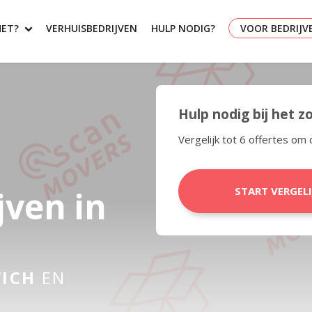
HET?
VERHUISBEDRIJVEN
HULP NODIG?
VOOR BEDRIJV
Hulp nodig bij het 
Vergelijk tot 6 offertes om 
jven in
START VERGEL
ICH
EN