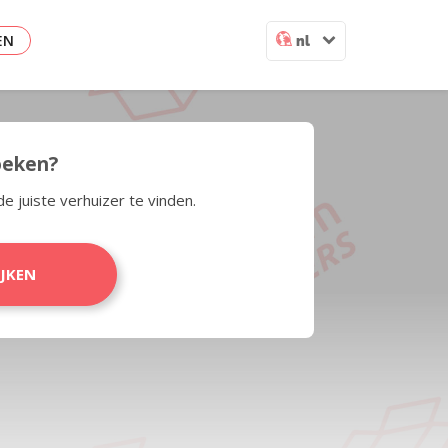
EN
nl
zoeken?
de juiste verhuizer te vinden.
IJKEN