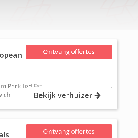
Ontvang offertes
ropean
m Park Ind Est,
Bekijk verhuizer
wich
Ontvang offertes
als