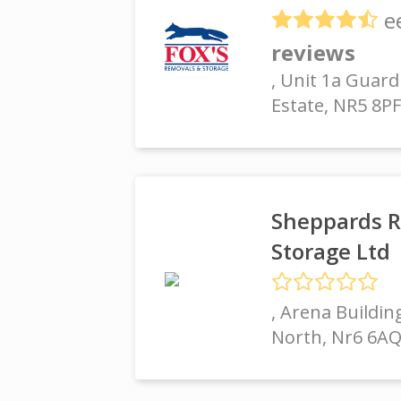
e
reviews
, Unit 1a Guard
Estate, NR5 8
Sheppards 
Storage Ltd
, Arena Buildin
North, Nr6 6A