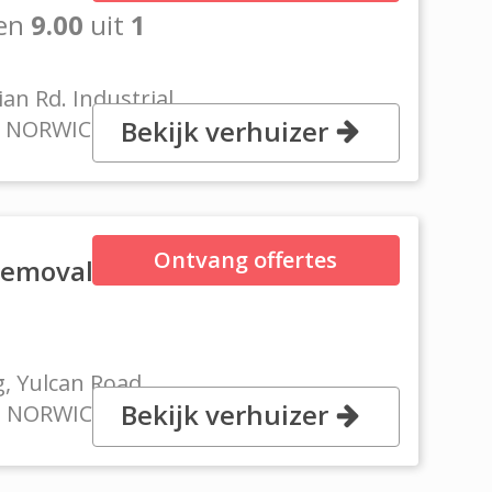
en
9.00
uit
1
ian Rd. Industrial
Bekijk verhuizer
PF NORWICH
Ontvang offertes
Removals and
g, Yulcan Road
Bekijk verhuizer
Q NORWICH