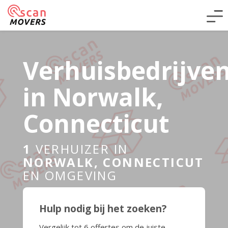
Verhuisbedrijve
in Norwalk,
Connecticut
1
VERHUIZER IN
NORWALK, CONNECTICUT
EN OMGEVING
Hulp nodig bij het zoeken?
Vergelijk tot 6 offertes om de juiste