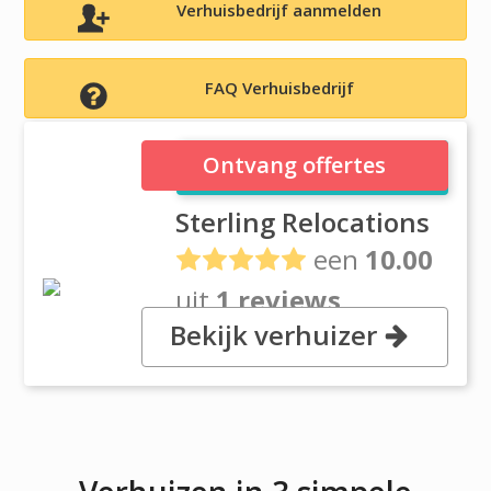
Verhuisbedrijf aanmelden
FAQ Verhuisbedrijf
Sterling Relocations
Ontvang offertes
Sterling Relocations
een
10.00
uit
1 reviews
Bekijk verhuizer
, 40 Richards Avenue, CT 06854
Norwalk, Connecticut