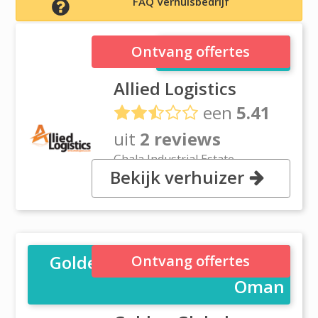
FAQ Verhuisbedrijf
Allied Logistics
Ontvang offertes
Allied Logistics
een
5.41
uit
2 reviews
Ghala Industrial Estate,
Bekijk verhuizer
Warehouse #4, Way 5019
Muscat
Golden Global Logistics LLC -
Ontvang offertes
Oman