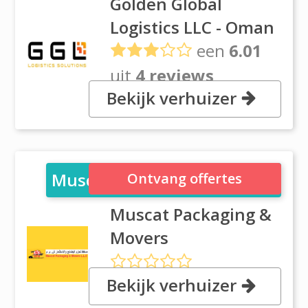
Golden Global
Logistics LLC - Oman
een
6.01
uit
4 reviews
Bekijk verhuizer
Road: 7, Plot#131C, Rusayl
Industrial City, Ruwi Muscat
Muscat Packaging & Movers
Ontvang offertes
Muscat Packaging &
Movers
Bekijk verhuizer
112 Ghala lndustrial Area,
Muscat